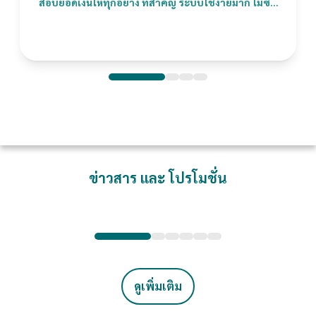
สอบยอดเงินให้ทุกอย่าง ที่สำคัญ ระบบใช้ง่ายมาก ไม่ซับ
ซ้อน เข้าใจง่าย คุ้มมากจริงๆ ค่ะ
ข่าวสาร และ โปรโมชั่น
ขายดีจนเจ๊ง เมื่อออเดอร์ล้นร้าน กลายเป็นหลุม
E
พรางที่มองไม่เห็น
แ
อ่านต่อ
ดูเพิ่มเติม