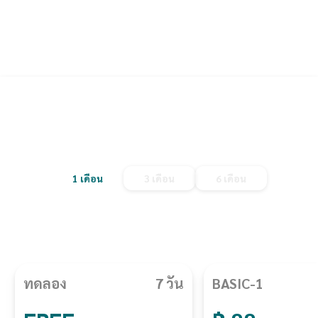
เลือกแพ็กเกจที่เหมาะสม
กับธุรกิจของคุณ
1
เดือน
3
เดือน
6
เดือน
BASIC
STANDARD
PREMIUM
ทดลอง
7
วัน
BASIC-1