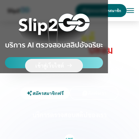
เข้าสู่ระบบ/สมัครสมาชิก
เช็คสลิป
แท้
บริการ AI ตรวจสอบสลิปอัจฉริยะ
แก้ปัญหาสลิป
ปลอม
บริการบอท ตรวจสอบสลิป ที่ใช้งานง่ายที่สุด
เข้าสู่เว็บไซต์
ให้เราช่วยร้านค้าให้พ้นจากมิจฉาชีพ สมัคร Slip2Go วันนี้
รับสิทธิ์ทดลองใช้ฟรี 100 สลิป
สมัครสมาชิกฟรี
ติดต่อเรา
บริการตรวจสอบสลิปของเรา