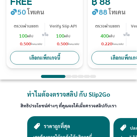
FREE
฿ 88
50
88
โทเคน
โทเคน
ตรวจผ่านแชท
Verify Slip API
ตรวจผ่านแชท
Ver
หรือ
หรือ
100
100
400
สลิป
สลิป
สลิป
0.
5
00
0.
5
00
0.
22
0
โทเคน/สลิป
โทเคน/สลิป
โทเคน/สลิป
เลือกแพ็กเกจนี้
เลือกแพ็กเกจ
ทำไมต้องตรวจสลิป กับ Slip2Go
สิทธิประโยชน์ต่างๆ ที่คุณจะได้เมื่อตรวจสลิปกับเรา
ราคาถูกที่สุด
ปลอ
เราต้องการให้ลูกค้าได้บริการที่