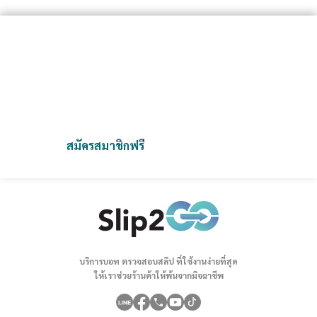
Slip2Go จัดการสลิปง่ายกว่าที่เคย
เป็นแพลตฟอร์มที่ออกแบบมาเพื่อช่วยคุณจัดเก็บและตรวจสอบสลิป
ได้อย่างสะดวก รวดเร็ว และปลอดภัย
เราช่วยคุณลดความยุ่งยากและเพิ่มประสิทธิภาพในการทำงาน
สมัครสมาชิกฟรี
ติดต่อเรา
บริการบอท ตรวจสอบสลิป ที่ใช้งานง่ายที่สุด
ให้เราช่วยร้านค้าให้พ้นจากมิจฉาชีพ