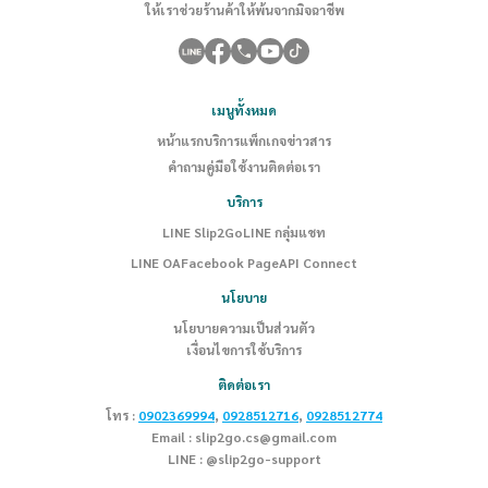
ให้เราช่วยร้านค้าให้พ้นจากมิจฉาชีพ
เมนูทั้งหมด
หน้าแรก
บริการ
แพ็กเกจ
ข่าวสาร
คำถาม
คู่มือใช้งาน
ติดต่อเรา
บริการ
LINE Slip2Go
LINE กลุ่มแชท
LINE OA
Facebook Page
API Connect
นโยบาย
นโยบายความเป็นส่วนตัว
เงื่อนไขการใช้บริการ
ติดต่อเรา
โทร :
0902369994
,
0928512716
,
0928512774
Email :
slip2go.cs@gmail.com
LINE :
@slip2go-support