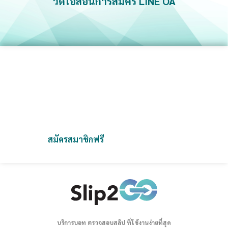
วีดีโอสอนการสมัคร LINE OA
เชื่อมต่อแล้ว ทุกสลิปที่ส่งเข้าเพจ จะถูกตรวจสอบโดย
สมัครสมาชิก Slip2Go และ สร้างร้านค้า
ต่อกับ Facebook Page"
อัตโนมัติ
Slip2Go จัดการสลิปง่ายกว่าที่เคย
เป็นแพลตฟอร์มที่ออกแบบมาเพื่อช่วยคุณจัดเก็บและตรวจสอบสลิป
ได้อย่างสะดวก รวดเร็ว และปลอดภัย
เราช่วยคุณลดความยุ่งยากและเพิ่มประสิทธิภาพในการทำงาน
สมัครสมาชิกฟรี
ติดต่อเรา
บริการบอท ตรวจสอบสลิป ที่ใช้งานง่ายที่สุด