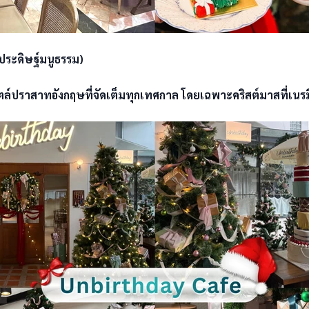
ระดิษฐ์มนูธรรม) 

ล์ปราสาทอังกฤษที่จัดเต็มทุกเทศกาล โดยเฉพาะคริสต์มาสที่เนรมิ