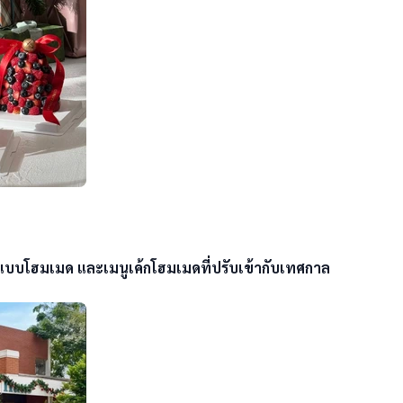
าสแบบโฮมเมด และเมนูเค้กโฮมเมดที่ปรับเข้ากับเทศกาล