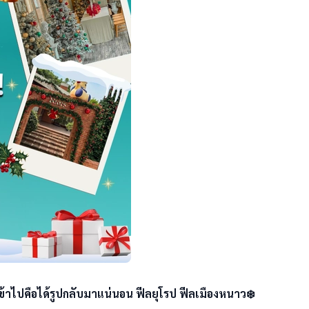
เข้าไปคือได้รูปกลับมาแน่นอน ฟีลยุโรป ฟีลเมืองหนาว❄️