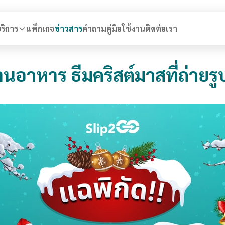
ริการ
แพ็กเกจ
ข่าวสาร
คำถาม
คู่มือใช้งาน
ติดต่อเรา
านอาหาร ธีมคริสต์มาสที่ถ่ายรู