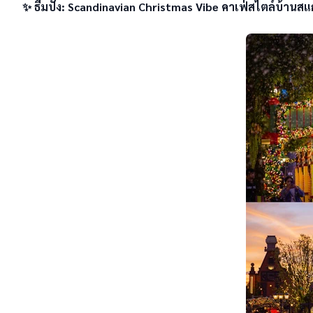
✨ ธีมปัง: Scandinavian Christmas Vibe คาเฟ่สไตล์บ้านสแกน