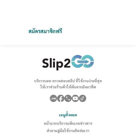
เป็นแพลตฟอร์มที่ออกแบบมาเพื่อช่วยคุณจัดเก็บและตรวจสอบสลิป
ได้อย่างสะดวก รวดเร็ว และปลอดภัย
เราช่วยคุณลดความยุ่งยากและเพิ่มประสิทธิภาพในการทำงาน
สมัครสมาชิกฟรี
ติดต่อเรา
บริการบอท ตรวจสอบสลิป ที่ใช้งานง่ายที่สุด
ให้เราช่วยร้านค้าให้พ้นจากมิจฉาชีพ
เมนูทั้งหมด
หน้าแรก
บริการ
แพ็กเกจ
ข่าวสาร
คำถาม
คู่มือใช้งาน
ติดต่อเรา