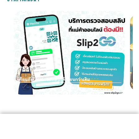
อย
เตือนภัย! AI ปลอมสลิปได้เนียนกว่าเดิม
อ่านต่อ
Slip2Go จัดการสลิปง่ายกว่าที่เคย