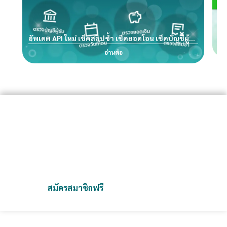
Ric
อัพเดต API ใหม่ เช็คสลิปซ้ำ เช็คยอดโอน เช็คบัญชีผู้รับ
ตรวจสลิปปลอม เช็คสลิปปลอม ขอมาเราจัดให้ !!
อ่านต่อ
Slip2Go จัดการสลิปง่ายกว่าที่เคย
เป็นแพลตฟอร์มที่ออกแบบมาเพื่อช่วยคุณจัดเก็บและตรวจสอบสลิป
ได้อย่างสะดวก รวดเร็ว และปลอดภัย
เราช่วยคุณลดความยุ่งยากและเพิ่มประสิทธิภาพในการทำงาน
สมัครสมาชิกฟรี
ติดต่อเรา