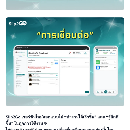
Slip2Go เวอร์ชันใหม่ออกแบบให้ “ทำงานได้เร็วขึ้น” และ “รู้สึกดี
ขึ้น” ในทุกการใช้งาน ✨

ไม่ว่าจะตรวจสลิป ดูยอดขาย หรือเช็กแพ็กเกจ ทุกอย่างลื่นไหล