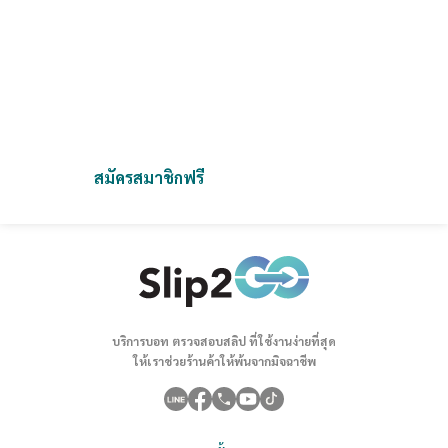
Slip2Go จัดการสลิปง่ายกว่าที่เคย
เป็นแพลตฟอร์มที่ออกแบบมาเพื่อช่วยคุณจัดเก็บและตรวจสอบสลิป
ได้อย่างสะดวก รวดเร็ว และปลอดภัย
เราช่วยคุณลดความยุ่งยากและเพิ่มประสิทธิภาพในการทำงาน
สมัครสมาชิกฟรี
ติดต่อเรา
บริการบอท ตรวจสอบสลิป ที่ใช้งานง่ายที่สุด
ให้เราช่วยร้านค้าให้พ้นจากมิจฉาชีพ